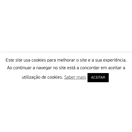
Este site usa cookies para melhorar o site e a sua experiência.
Ao continuar a navegar no site está a concordar em aceitar a
utilização de cookies.
Saber mais
ACEITAR
Delegação Portuguesa do Instituto Missionário da Consolata
Morada:
Rua Francisco Marto, 52, Apartado 5
2496-908 FÁTIMA