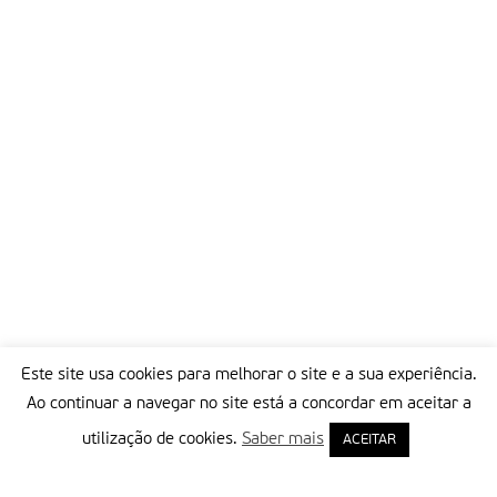
então presidente, Lula da Silva, ministro extraordinário para a
Segurança alimentar e a Luta contra a Fome.com um
programa de cinco anos, conseguiu tirar dessa situação 24
milhões de pessoas, além de reduzir em 25 por cento a
desnutrição no Brasil. Em Março de 2006 foi nomeado
representante regional da FaO para a américa Latina e Caribe
e subdirector-geral da organização.
a vitória do candidato brasileiro reflecte o reconhecimento
pela comunidade internacional das transformações
socioeconómicas em curso em nosso país, afirmou a
presidente Dilma Rousseff, comentando a vitória do seu
candidato. E reconhece o compromisso do Brasil de inserir o
combate à fome e à pobreza no centro da agenda
internacional. a presidente destaca que a erradicação da
Este site usa cookies para melhorar o site e a sua experiência.
pobreza é uma meta possível de ser atingida e defende o
Ao continuar a navegar no site está a concordar em aceitar a
fortalecimento das relações multilaterais como meio de
utilização de cookies.
Saber mais
ACEITAR
aprofundar a solidariedade e a cooperação entre os povos.
Partilhar isto: