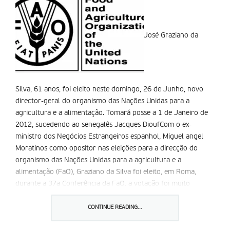
José Graziano da
Silva, 61 anos, foi eleito neste domingo, 26 de Junho, novo
director-geral do organismo das Nações Unidas para a
agricultura e a alimentação. Tomará posse a 1 de Janeiro de
2012, sucedendo ao senegalês Jacques DioufCom o ex-
ministro dos Negócios Estrangeiros espanhol, Miguel angel
Moratinos como opositor nas eleições para a direcção do
organismo das Nações Unidas para a agricultura e a
alimentação (FaO), Graziano da Silva foi eleito, em Roma,
durante a 37a Conferência da FaO. a votação foi muito
disputada, tendo o candidato brasileiro vencido, no segundo
turno, com 92 dos 191 votos, contando com o apoio dos
CONTINUE READING...
países não-alinhados, em especial das nações do continente