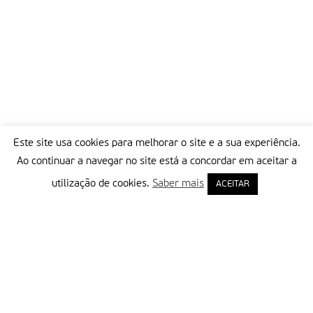
Este site usa cookies para melhorar o site e a sua experiência.
Ao continuar a navegar no site está a concordar em aceitar a
utilização de cookies.
Saber mais
ACEITAR
Delegação Portuguesa do Instituto Missionário da Consolata
Morada:
Rua Francisco Marto, 52, Apartado 5
2496-908 FÁTIMA