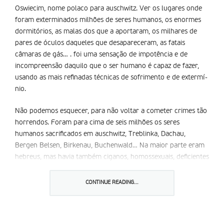
Oswiecim, nome polaco para auschwitz. Ver os lugares onde
foram exterminados milhões de seres humanos, os enormes
dormitórios, as malas dos que a­ aportaram, os milhares de
pares de óculos daqueles que desapareceram, as fatais
câmaras de gás… . foi uma sensação de impotência e de
incompreensão daquilo que o ser humano é capaz de fazer,
usando as mais refinadas técnicas de sofrimento e de extermí­
nio.
Não podemos esquecer, para não voltar a cometer crimes tão
horrendos. Foram para cima de seis milhões os seres
humanos sacrificados em auschwitz, Treblinka, Dachau,
Bergen Belsen, Birkenau, Buchenwald… Na maior parte eram
hebreus, mas havia também ciganos, homossexuais, deficientes
e opositores do regime nazi.
CONTINUE READING...
Recordar é prevenir. Recordar, porque todos desejamos
caminhos novos que se desviem da lógica do choque de
civilizações, do fanatismo, da intolerância, da indiferença e da