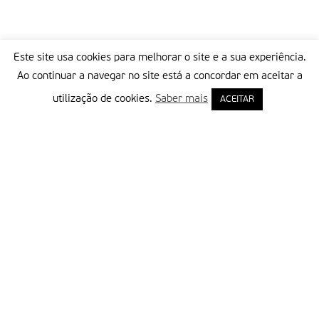
Este site usa cookies para melhorar o site e a sua experiência.
Ao continuar a navegar no site está a concordar em aceitar a
utilização de cookies.
Saber mais
ACEITAR
Delegação Portuguesa do Instituto Missionário da Consolata
Morada:
Rua Francisco Marto, 52, Apartado 5
2496-908 FÁTIMA
Tel.:
249 539 430 / 249 539 460
Emails.:
redacao@fatimamissionaria.pt /
assinaturas@fatimamissionaria.pt