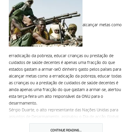
alcançar metas como
erradicação da pobreza, educar crianças ou prestação de
cuidados de saúde decentes é apenas uma fracção do que
estados gastam a armar-seO dinheiro gasto pelos países para
alcançar metas como a erradicação da pobreza, educar todas
as crianças ou a prestação de cuidados de saúde decentes é
ainda apenas uma fracção do que gastam a armar-se, alertou
esta terça-feira um alto responsável da ONU para o
desarmamento.
Sérgio Duarte, o alto representante das Nações Unidas para
assuntos de Desarmamento, assinalou o Dia de acção Global
contra os gastos militares, apelando aos governos para
reorientarem os seus gastos e pensarem em dedicar mais
CONTINUE READING...