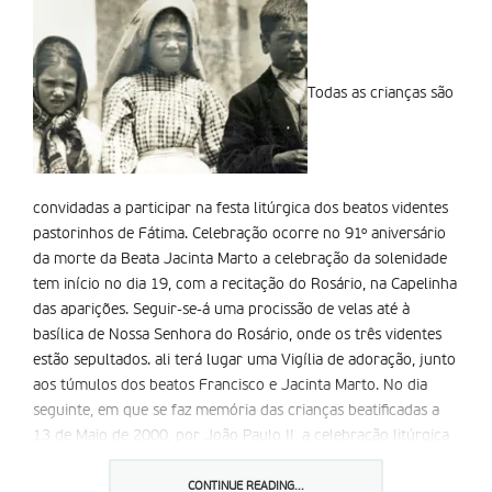
Todas as crianças são
convidadas a participar na festa litúrgica dos beatos videntes
pastorinhos de Fátima. Celebração ocorre no 91º aniversário
da morte da Beata Jacinta Marto a celebração da solenidade
tem início no dia 19, com a recitação do Rosário, na Capelinha
das aparições. Seguir-se-á uma procissão de velas até à
basílica de Nossa Senhora do Rosário, onde os três videntes
estão sepultados. ali terá lugar uma Vigília de adoração, junto
aos túmulos dos beatos Francisco e Jacinta Marto. No dia
seguinte, em que se faz memória das crianças beatificadas a
13 de Maio de 2000, por João Paulo II, a celebração litúrgica
tem início às 10h, com a recitação do Rosário na Capelinha
das aparições. Segue-se a procissão com as imagens de
CONTINUE READING...