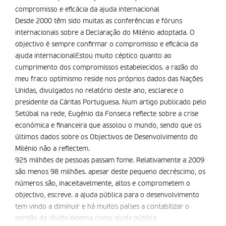
compromisso e eficácia da ajuda internacional
Desde 2000 têm sido muitas as conferências e fóruns
internacionais sobre a Declaração do Milénio adoptada. O
objectivo é sempre confirmar o compromisso e eficácia da
ajuda internacionalEstou muito céptico quanto ao
cumprimento dos compromissos estabelecidos. a razão do
meu fraco optimismo reside nos próprios dados das Nações
Unidas, divulgados no relatório deste ano, esclarece o
presidente da Cáritas Portuguesa. Num artigo publicado pelo
Setúbal na rede, Eugénio da Fonseca reflecte sobre a crise
económica e financeira que assolou o mundo, sendo que os
últimos dados sobre os Objectivos de Desenvolvimento do
Milénio não a reflectem.
925 milhões de pessoas passam fome. Relativamente a 2009
são menos 98 milhões. apesar deste pequeno decréscimo, os
números são, inaceitavelmente, altos e comprometem o
objectivo, escreve. a ajuda pública para o desenvolvimento
tem vindo a diminuir e há muitos países a contabilizar o
perdão da dívida externa como ajuda pública.