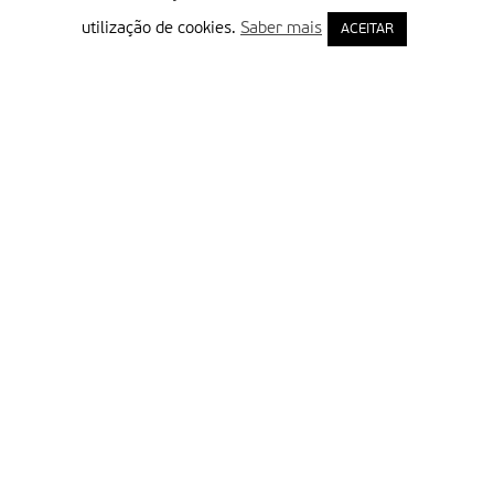
utilização de cookies.
Saber mais
ACEITAR
Delegação Portuguesa do Instituto Missionário da Consolata
Morada:
Rua Francisco Marto, 52, Apartado 5
2496-908 FÁTIMA
Tel.:
249 539 430 / 249 539 460
Emails.:
redacao@fatimamissionaria.pt /
assinaturas@fatimamissionaria.pt
Informações
Primeiro Nome