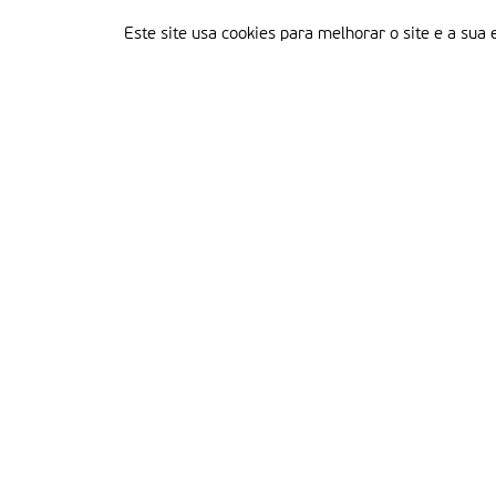
Este site usa cookies para melhorar o site e a sua 
Delegação Portuguesa do Instituto Missionário da Consolata
Morada:
Rua Francisco Marto, 52, Apartado 5
2496-908 FÁTIMA
Tel.:
249 539 430 / 249 539 460
Emails.:
redacao@fatimamissionaria.pt /
assinaturas@fatimamissionaria.pt