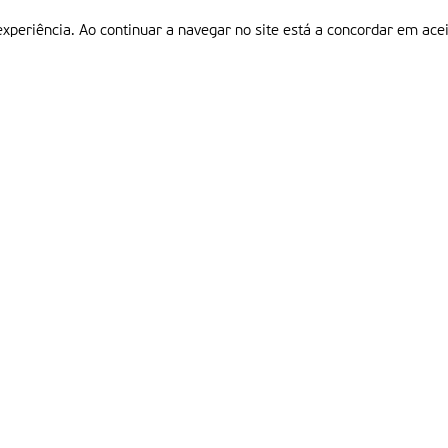
experiência. Ao continuar a navegar no site está a concordar em acei
Informações
P
QUEM SOMOS
ESTATUTO EDITORIAL
Em
FICHA TÉCNICA
LINKS
POLÍTICA DE PRIVACIDADE
CONTACTOS