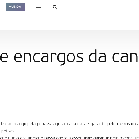
MUNDO
e encargos da can
de que o arquipélago passa agora a assegurar: garantir pelo menos uma
 petizes
ade que o arquipélago passa agora a assegurar: garantir pelo menos um