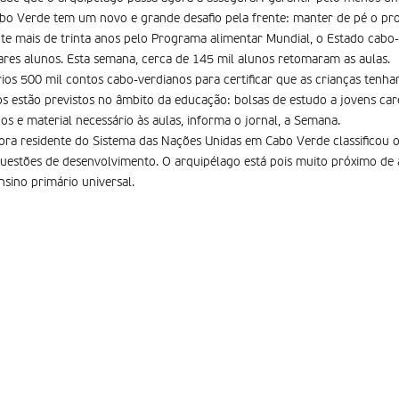
Cabo Verde tem um novo e grande desafio pela frente: manter de pé o p
te mais de trinta anos pelo Programa alimentar Mundial, o Estado cabo
res alunos. Esta semana, cerca de 145 mil alunos retomaram as aulas.
ios 500 mil contos cabo-verdianos para certificar que as crianças ten
s estão previstos no âmbito da educação: bolsas de estudo a jovens care
os e material necessário às aulas, informa o jornal, a Semana.
a residente do Sistema das Nações Unidas em Cabo Verde classificou o 
estões de desenvolvimento. O arquipélago está pois muito próximo de at
nsino primário universal.