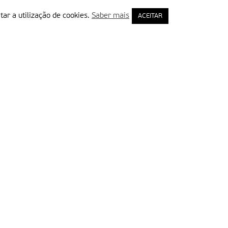
tar a utilização de cookies.
Saber mais
ACEITAR
rimeiro Nome
ail
Leia e aceite a Política de Privacidade