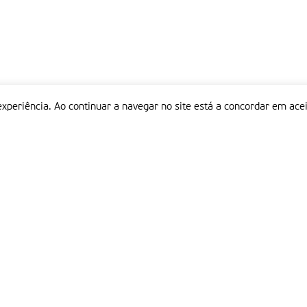
experiência. Ao continuar a navegar no site está a concordar em acei
Informações
P
QUEM SOMOS
ESTATUTO EDITORIAL
Em
FICHA TÉCNICA
LINKS
POLÍTICA DE PRIVACIDADE
CONTACTOS