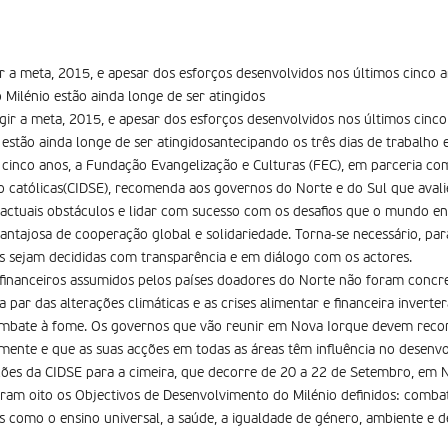
ir a meta, 2015, e apesar dos esforços desenvolvidos nos últimos cinco a
Milénio estão ainda longe de ser atingidos
ngir a meta, 2015, e apesar dos esforços desenvolvidos nos últimos cinco
estão ainda longe de ser atingidosantecipando os três dias de trabalho 
 cinco anos, a Fundação Evangelização e Culturas (FEC), em parceria com
o católicas(CIDSE), recomenda aos governos do Norte e do Sul que ava
s actuais obstáculos e lidar com sucesso com os desafios que o mundo en
tajosa de cooperação global e solidariedade. Torna-se necessário, para
s sejam decididas com transparência e em diálogo com os actores.
financeiros assumidos pelos países doadores do Norte não foram concre
a par das alterações climáticas e as crises alimentar e financeira invert
mbate à fome. Os governos que vão reunir em Nova Iorque devem recon
ente e que as suas acções em todas as áreas têm influência no desenv
es da CIDSE para a cimeira, que decorre de 20 a 22 de Setembro, em N
ram oito os Objectivos de Desenvolvimento do Milénio definidos: combate
como o ensino universal, a saúde, a igualdade de género, ambiente e d