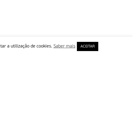
tar a utilização de cookies.
Saber mais
ACEITAR
rimeiro Nome
ail
Leia e aceite a Política de Privacidade