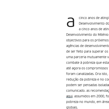
a
cinco anos de ating
Desenvolvimento do 
a cinco anos de ati
Desenvolvimento do Milénio 
objectivos para os próximos
agências de desenvolviment
de ser feito para superar o
uma parceria mutuamente van
combate à pobreza que esta
até agora os compromissos 
foram canalizadas. Ora isto, 
redução da pobreza e no co
podem ser pensadas isoladam
comunicado. as recomendaçõ
aqui
. assumidos em 2000, fo
pobreza no mundo, em áreas 
globais.