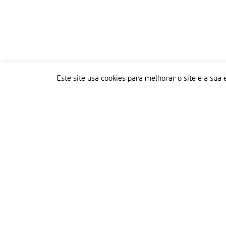
Este site usa cookies para melhorar o site e a sua 
Delegação Portuguesa do Instituto Missionário da Consolata
Morada:
Rua Francisco Marto, 52, Apartado 5
2496-908 FÁTIMA
Tel.:
249 539 430 / 249 539 460