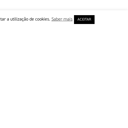
tar a utilização de cookies.
Saber mais
ACEITAR
rimeiro Nome
ail
Leia e aceite a Política de Privacidade