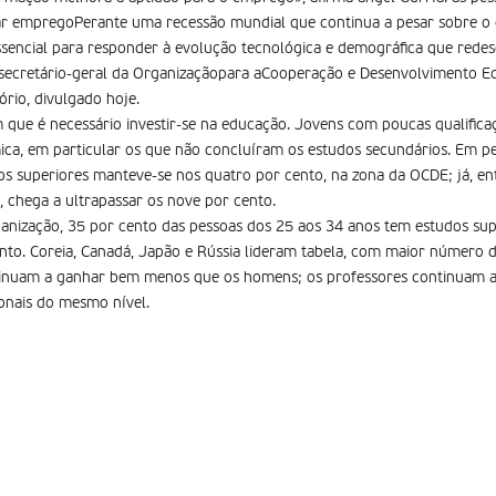
jar empregoPerante uma recessão mundial que continua a pesar sobre o
essencial para responder à evolução tecnológica e demográfica que red
o secretário-geral da Organizaçãopara aCooperação e Desenvolvimento E
ório, divulgado hoje.
 que é necessário investir-se na educação. Jovens com poucas qualific
ica, em particular os que não concluíram os estudos secundários. Em pe
s superiores manteve-se nos quatro por cento, na zona da OCDE; já, en
 chega a ultrapassar os nove por cento.
anização, 35 por cento das pessoas dos 25 aos 34 anos tem estudos supe
nto. Coreia, Canadá, Japão e Rússia lideram tabela, com maior número d
tinuam a ganhar bem menos que os homens; os professores continuam a r
ionais do mesmo nível.