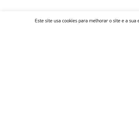
Este site usa cookies para melhorar o site e a sua 
Delegação Portuguesa do Instituto Missionário da Consolata
Morada:
Rua Francisco Marto, 52, Apartado 5
2496-908 FÁTIMA
Tel.:
249 539 430 / 249 539 460
Emails.:
redacao@fatimamissionaria.pt /
assinaturas@fatimamissionaria.pt