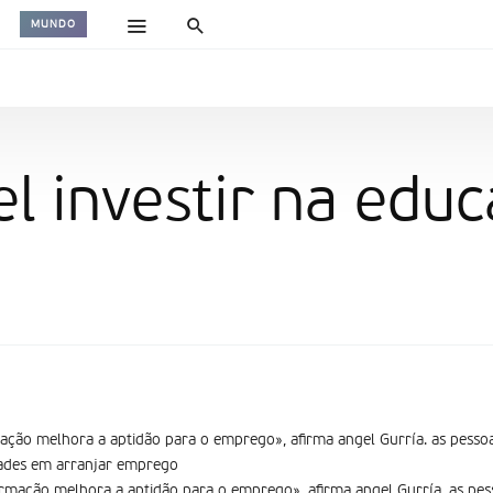
MUNDO
el investir na edu
ção melhora a aptidão para o emprego», afirma angel Gurrí­a. as pesso
dades em arranjar emprego
mação melhora a aptidão para o emprego», afirma angel Gurrí­a. as pes