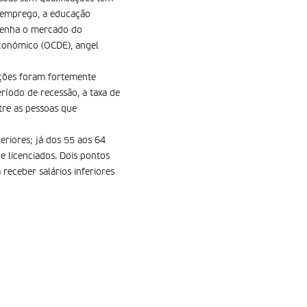
 emprego, a educação
esenha o mercado do
conómico (OCDE), angel
ações foram fortemente
ríodo de recessão, a taxa de
tre as pessoas que
riores; já dos 55 aos 64
e licenciados. Dois pontos
eceber salários inferiores