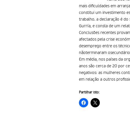
mais dificuldades em arran
constitui um investimento 
trabalho. a declaração é d
Gurría, e consta de um relat
Conclusões recentes provam
afectados pela crise económ
desemprego entre os técnico
nãoterminaram osecundário,
Em média, nos países da org
anos são cerca de 20 por ce
negativos: as mulheres con
em relação a outros profiss
Partilhar isto: