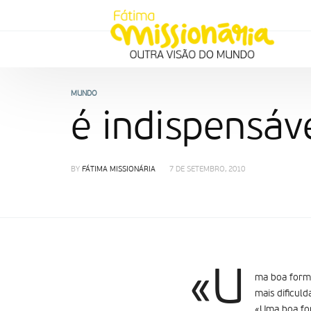
MUNDO
é indispensáv
BY
FÁTIMA MISSIONÁRIA
7 DE SETEMBRO, 2010
«U
ma boa forma
mais dificul
«Uma boa for