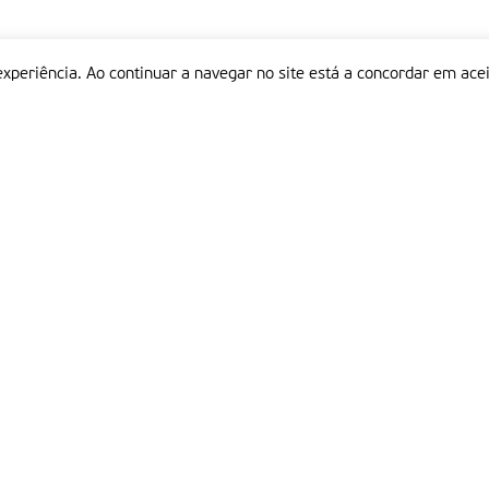
experiência. Ao continuar a navegar no site está a concordar em acei
Informações
P
QUEM SOMOS
ESTATUTO EDITORIAL
Em
FICHA TÉCNICA
LINKS
POLÍTICA DE PRIVACIDADE
CONTACTOS