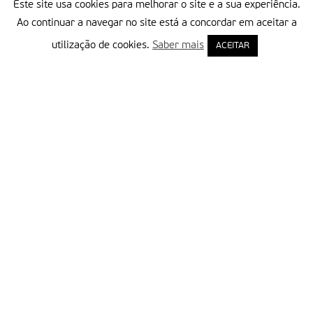
Este site usa cookies para melhorar o site e a sua experiência.
Ao continuar a navegar no site está a concordar em aceitar a
utilização de cookies.
Saber mais
ACEITAR
Delegação Portuguesa do Instituto Missionário da Consolata
Morada:
Rua Francisco Marto, 52, Apartado 5
2496-908 FÁTIMA
Tel.:
249 539 430 / 249 539 460
Emails.:
redacao@fatimamissionaria.pt /
assinaturas@fatimamissionaria.pt
Informações
Primeiro Nome