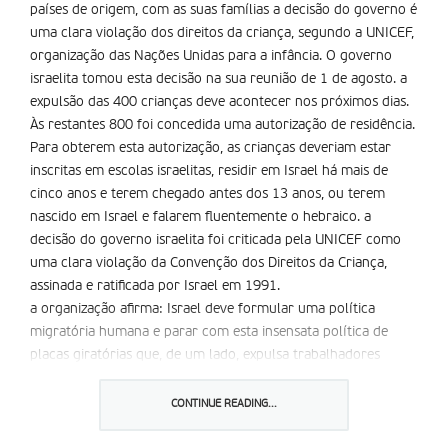
países de origem, com as suas famílias a decisão do governo é
uma clara violação dos direitos da criança, segundo a UNICEF,
organização das Nações Unidas para a infância. O governo
israelita tomou esta decisão na sua reunião de 1 de agosto. a
expulsão das 400 crianças deve acontecer nos próximos dias.
Às restantes 800 foi concedida uma autorização de residência.
Para obterem esta autorização, as crianças deveriam estar
inscritas em escolas israelitas, residir em Israel há mais de
cinco anos e terem chegado antes dos 13 anos, ou terem
nascido em Israel e falarem fluentemente o hebraico. a
decisão do governo israelita foi criticada pela UNICEF como
uma clara violação da Convenção dos Direitos da Criança,
assinada e ratificada por Israel em 1991.
a organização afirma: Israel deve formular uma política
migratória humana e parar com esta insensata política de
placas giratórias que, de um lado, expulsa trabalhadores
estrangeiros e, por outro, acolhe novos. O governo começara
a discutir, a 25 de Julho, a presença legal de 1. 200 filhos de
CONTINUE READING...
trabalhadores estrangeiros que tinham ficado fora da
moratória governamental de 2006. Nessa altura concedera a