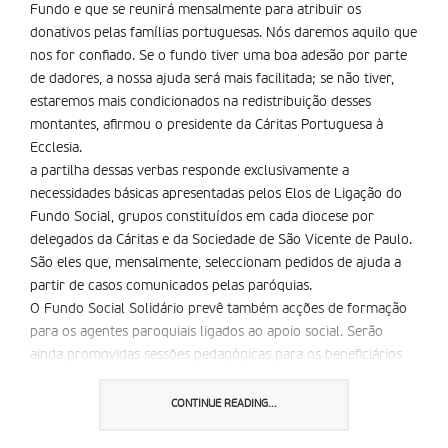
Fundo e que se reunirá mensalmente para atribuir os
donativos pelas famílias portuguesas. Nós daremos aquilo que
nos for confiado. Se o fundo tiver uma boa adesão por parte
de dadores, a nossa ajuda será mais facilitada; se não tiver,
estaremos mais condicionados na redistribuição desses
montantes, afirmou o presidente da Cáritas Portuguesa à
Ecclesia.
a partilha dessas verbas responde exclusivamente a
necessidades básicas apresentadas pelos Elos de Ligação do
Fundo Social, grupos constituídos em cada diocese por
delegados da Cáritas e da Sociedade de São Vicente de Paulo.
São eles que, mensalmente, seleccionam pedidos de ajuda a
partir de casos comunicados pelas paróquias.
O Fundo Social Solidário prevê também acções de formação
para os agentes paroquiais ligados ao apoio social. Serão
ainda promovidas sessões pedagógicas para os beneficiários
do projecto. Conta Fundo Social Solidário, no Millennium BCP,
com o número 109 004 01 50 e NIB 0033 0000 0109 0040
CONTINUE READING...
150 12.