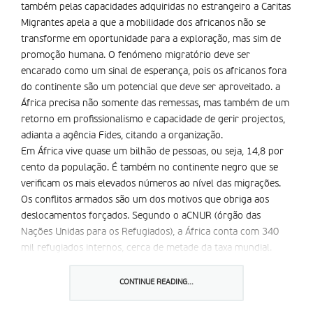
também pelas capacidades adquiridas no estrangeiro a Caritas
Migrantes apela a que a mobilidade dos africanos não se
transforme em oportunidade para a exploração, mas sim de
promoção humana. O fenómeno migratório deve ser
encarado como um sinal de esperança, pois os africanos fora
do continente são um potencial que deve ser aproveitado. a
África precisa não somente das remessas, mas também de um
retorno em profissionalismo e capacidade de gerir projectos,
adianta a agência Fides, citando a organização.
Em África vive quase um bilhão de pessoas, ou seja, 14,8 por
cento da população. É também no continente negro que se
verificam os mais elevados números ao nível das migrações.
Os conflitos armados são um dos motivos que obriga aos
deslocamentos forçados. Segundo o aCNUR (órgão das
Nações Unidas para os Refugiados), a África conta com 340
mil refugiados internos, cerca de metade da taxa mundial.
Partilhar isto:
CONTINUE READING...