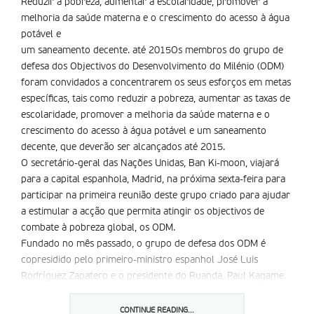
Reduzir a pobreza, aumentar a escolaridade, promover a
melhoria da saúde materna e o crescimento do acesso à água
potável e
um saneamento decente. até 2015Os membros do grupo de
defesa dos Objectivos do Desenvolvimento do Milénio (ODM)
foram convidados a concentrarem os seus esforços em metas
específicas, tais como reduzir a pobreza, aumentar as taxas de
escolaridade, promover a melhoria da saúde materna e o
crescimento do acesso à água potável e um saneamento
decente, que deverão ser alcançados até 2015.
O secretário-geral das Nações Unidas, Ban Ki-moon, viajará
para a capital espanhola, Madrid, na próxima sexta-feira para
participar na primeira reunião deste grupo criado para ajudar
a estimular a acção que permita atingir os objectivos de
combate à pobreza global, os ODM.
Fundado no mês passado, o grupo de defesa dos ODM é
copresidido pelo primeiro-ministro espanhol José Luis
Rodríguez Zapatero e o presidente do Ruanda, Paul Kagame.
Partilhar isto:
CONTINUE READING...