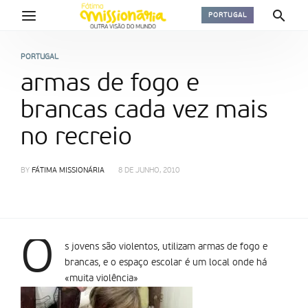
PORTUGAL
PORTUGAL
armas de fogo e
brancas cada vez mais
no recreio
BY
FÁTIMA MISSIONÁRIA
8 DE JUNHO, 2010
O
s jovens são violentos, utilizam armas de fogo e
brancas, e o espaço escolar é um local onde há
«muita violência»