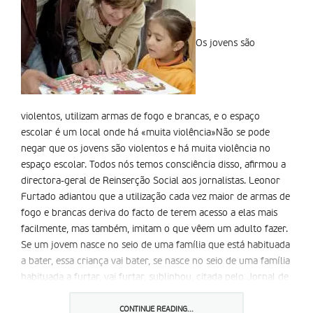
Os jovens são
violentos, utilizam armas de fogo e brancas, e o espaço
escolar é um local onde há «muita violência»Não se pode
negar que os jovens são violentos e há muita violência no
espaço escolar. Todos nós temos consciência disso, afirmou a
directora-geral de Reinserção Social aos jornalistas. Leonor
Furtado adiantou que a utilização cada vez maior de armas de
fogo e brancas deriva do facto de terem acesso a elas mais
facilmente, mas também, imitam o que vêem um adulto fazer.
Se um jovem nasce no seio de uma família que está habituada
a bater, essa criança vai bater, se nasce no seio de uma família
habituada a furtar, vai furtar, sublinhou, citada pelo Jornal de
Notícias. a responsável defende a intervenção precoce. É
preciso urgentemente que toda a gente tenha consciência que
CONTINUE READING...