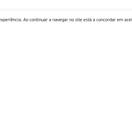
experiência. Ao continuar a navegar no site está a concordar em acei
Informações
P
QUEM SOMOS
ESTATUTO EDITORIAL
Em
FICHA TÉCNICA
LINKS
POLÍTICA DE PRIVACIDADE
CONTACTOS