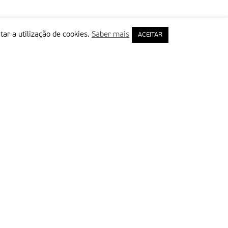
tar a utilização de cookies.
Saber mais
ACEITAR
rimeiro Nome
ail
Leia e aceite a Política de Privacidade