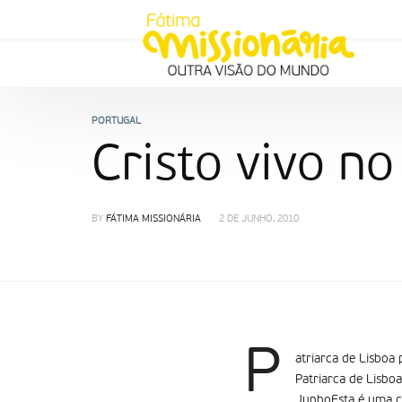
PORTUGAL
Cristo vivo n
BY
FÁTIMA MISSIONÁRIA
2 DE JUNHO, 2010
P
atriarca de Lisboa
Patriarca de Lisbo
JunhoEsta é uma ce