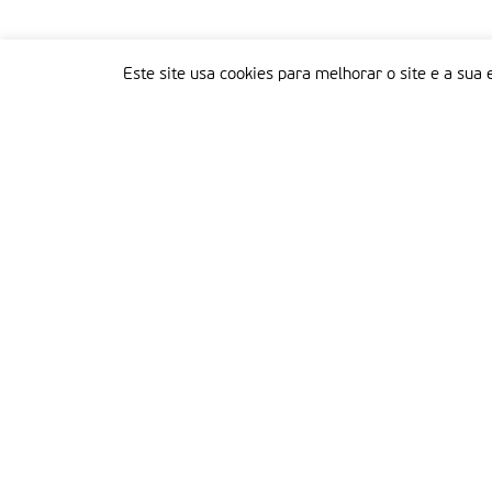
Este site usa cookies para melhorar o site e a sua 
Delegação Portuguesa do Instituto Missionário da Consolata
Morada:
Rua Francisco Marto, 52, Apartado 5
2496-908 FÁTIMA
Tel.:
249 539 430 / 249 539 460
Emails.:
redacao@fatimamissionaria.pt /
assinaturas@fatimamissionaria.pt