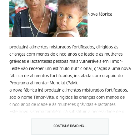
Nova fábrica
produzirá alimentos misturados fortificados, dirigidos às
crianças com menos de cinco anos de idade e às mulheres
grávidas e lactantesas pessoas mais vulneráveis em Timor-
Leste vão receber um estímulo nutricional, graças a uma nova
fábrica de alimentos fortificados, instalada com o apoio do
Programa alimentar Mundial (PaM).
a nova fábrica irá produzir alimentos misturados fortificados,
sob o nome Timor-Vita, dirigidos às crianças com menos de
cinco anos de idade e às mulheres grávidas e lactantes.
Este novo sistema também irá substituir a necessidade de o
país efectuar importações caras, proporcionando
simultaneamente um mercado para os agricultores
CONTINUE READING...
timorenses. Os alimentos enriquecidos em Timor-Leste terão