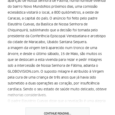
aparição de Nossa Senhora de Fátima, numa humilde vivenda
do bairro Novo MundoNos próximos dias, uma comissão
eclesiástica visitará o local, a 800 quilómetros, a oeste de
Caracas, a capital do país. O anúncio foi feito pelo padre
Eleutério Cuevas, da Basílica de Nossa Senhora de
Chiquinquirá, sublinhando que a decisão foi tomada pelo
presidente da Conferência Episcopal Venezuelana e arcebispo
da cidade de Maracaibo, Ubaldo Santana Sequera.
a imagem da virgem terá aparecido num tronco de uma
árvore, e desde o último sábado, 15 de Maio, são muitos os
que se deslocam a esta vivenda para rezar e pedir milagres
sob a intercessão de Nossa Senhora de Fátima, adianta o
GLOBOVISION.com. O suposto milagre é atribuído à Virgem
pela cura de uma criança de três anos que já havia sido
submetido a duas operações ao coração, por insuficiência
cardíaca. Sendo o seu estado de saúde muito delicado, obteve
melhorias consideráveis.
O padre Eleutério Cuevas disse que a revelação é uma alegria
para os fiéis e atribuiu a aparição ao apelo feito pela Virgem, à
paz. O país – acrescentou – precisa de um encontro e
CONTINUE READING...