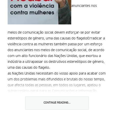
anunciantes nos
meios de comunicação social devem esforçar-se por evitar
estereótipos de género, uma das causas do flageloErradicar a
violência contra as mulheres também passa por um esforço
dos anunciantes nos meios de comunicação social, de acordo
com um alto funcionário das Nações Unidas, que exortou a
indústria a ultrapassar os destrutivos estereótipos de género,
uma das causas do flagelo.
as Nações Unidas necessitam do vosso apoio para acabar com
um dos problemas mais difundidos e brutais do nosso tempo,
que afecta todas as pessoas, em todos os lugares, apelou o
subsecretário-geral para as Comunicações e Informação
Pública, Kiyo akasaka, referindo-se à violência contra as
mulheres.
CONTINUE READING...
akasaka, que falava num encontro dos homens-fortes da