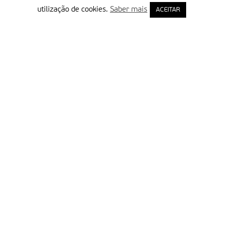
utilização de cookies.
Saber mais
ACEITAR
Delegação Portuguesa do Instituto Missionário da Consolata
Morada:
Rua Francisco Marto, 52, Apartado 5
2496-908 FÁTIMA
Tel.:
249 539 430 / 249 539 460
Emails.:
redacao@fatimamissionaria.pt /
assinaturas@fatimamissionaria.pt
Informações
Primeiro Nome