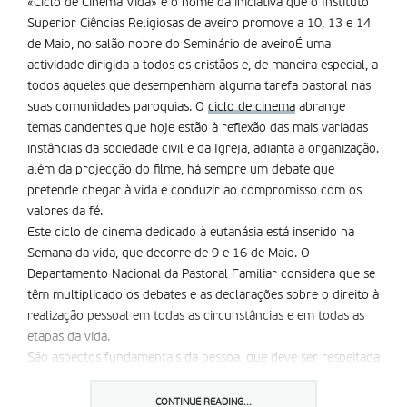
«Ciclo de Cinema Vida» é o nome da iniciativa que o Instituto
Superior Ciências Religiosas de aveiro promove a 10, 13 e 14
de Maio, no salão nobre do Seminário de aveiroÉ uma
actividade dirigida a todos os cristãos e, de maneira especial, a
todos aqueles que desempenham alguma tarefa pastoral nas
suas comunidades paroquias. O
ciclo de cinema
abrange
temas candentes que hoje estão à reflexão das mais variadas
instâncias da sociedade civil e da Igreja, adianta a organização.
além da projecção do filme, há sempre um debate que
pretende chegar à vida e conduzir ao compromisso com os
valores da fé.
Este ciclo de cinema dedicado à eutanásia está inserido na
Semana da vida, que decorre de 9 e 16 de Maio. O
Departamento Nacional da Pastoral Familiar considera que se
têm multiplicado os debates e as declarações sobre o direito à
realização pessoal em todas as circunstâncias e em todas as
etapas da vida.
São aspectos fundamentais da pessoa, que deve ser respeitada
como sujeito da sua existência, e têm a ver com a própria
dignidade humana. Por isso, a discussão não se confina ao seu
CONTINUE READING...