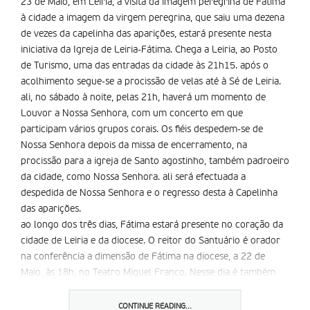
23 de Maio, em Leiria, a visita da imagem peregrina de Fátima
à cidade a imagem da virgem peregrina, que saiu uma dezena
de vezes da capelinha das aparições, estará presente nesta
iniciativa da Igreja de Leiria-Fátima. Chega a Leiria, ao Posto
de Turismo, uma das entradas da cidade às 21h15. após o
acolhimento segue-se a procissão de velas até à Sé de Leiria.
ali, no sábado à noite, pelas 21h, haverá um momento de
Louvor a Nossa Senhora, com um concerto em que
participam vários grupos corais. Os fiéis despedem-se de
Nossa Senhora depois da missa de encerramento, na
procissão para a igreja de Santo agostinho, também padroeiro
da cidade, como Nossa Senhora. ali será efectuada a
despedida de Nossa Senhora e o regresso desta à Capelinha
das aparições.
ao longo dos três dias, Fátima estará presente no coração da
cidade de Leiria e da diocese. O reitor do Santuário é orador
na conferência a dimensão de Fátima na diocese, a 22 de
Maio, às 18h, no Teatro Miguel Franco. Nesse dia é também
dia da cidade de Leiria e da fundação da diocese, haverá a
Oração do Rosário às 18h15, na Sé e Eucaristia, às 19h.
CONTINUE READING...