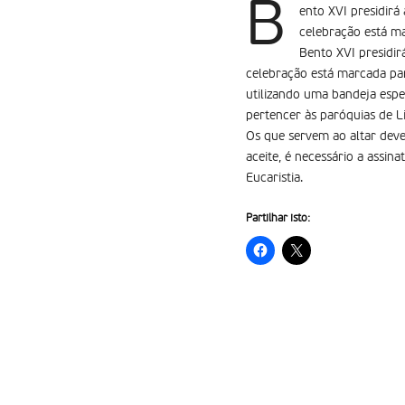
B
ento XVI presidirá 
celebração está m
Bento XVI presidirá
celebração está marcada pa
utilizando uma bandeja espe
pertencer às paróquias de L
Os que servem ao altar dev
aceite, é necessário a assin
Eucaristia.
Partilhar isto: