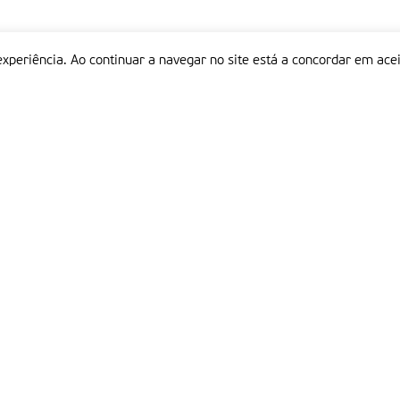
experiência. Ao continuar a navegar no site está a concordar em acei
Informações
P
QUEM SOMOS
ESTATUTO EDITORIAL
Em
FICHA TÉCNICA
LINKS
POLÍTICA DE PRIVACIDADE
CONTACTOS