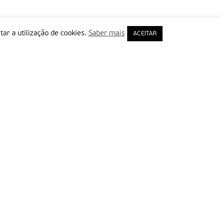
tar a utilização de cookies.
Saber mais
ACEITAR
rimeiro Nome
ail
Leia e aceite a Política de Privacidade