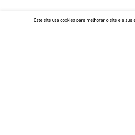
Este site usa cookies para melhorar o site e a sua 
Delegação Portuguesa do Instituto Missionário da Consolata
Morada:
Rua Francisco Marto, 52, Apartado 5
2496-908 FÁTIMA
Tel.:
249 539 430 / 249 539 460
Emails.:
redacao@fatimamissionaria.pt /
assinaturas@fatimamissionaria.pt