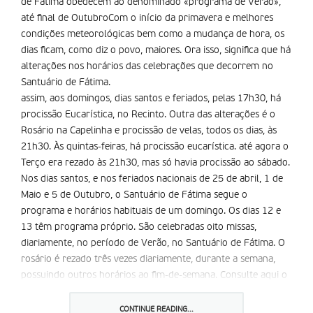
de Fátima obedecem ao denominado «programa de Verão»,
até final de OutubroCom o início da primavera e melhores
condições meteorológicas bem como a mudança de hora, os
dias ficam, como diz o povo, maiores. Ora isso, significa que há
alterações nos horários das celebrações que decorrem no
Santuário de Fátima.
assim, aos domingos, dias santos e feriados, pelas 17h30, há
procissão Eucarística, no Recinto. Outra das alterações é o
Rosário na Capelinha e procissão de velas, todos os dias, às
21h30. Às quintas-feiras, há procissão eucarística. até agora o
Terço era rezado às 21h30, mas só havia procissão ao sábado.
Nos dias santos, e nos feriados nacionais de 25 de abril, 1 de
Maio e 5 de Outubro, o Santuário de Fátima segue o
programa e horários habituais de um domingo. Os dias 12 e
13 têm programa próprio. São celebradas oito missas,
diariamente, no período de Verão, no Santuário de Fátima. O
rosário é rezado três vezes diariamente, durante a semana,
possuindo outros horários ao fim-de-semana. Consulte aqui o
programa de Verão
.
CONTINUE READING...