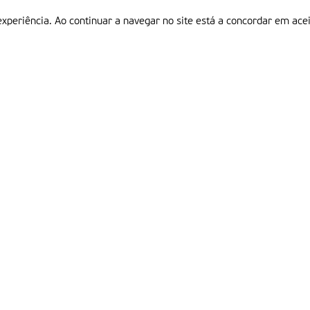
experiência. Ao continuar a navegar no site está a concordar em acei
Informações
P
QUEM SOMOS
ESTATUTO EDITORIAL
Em
FICHA TÉCNICA
LINKS
POLÍTICA DE PRIVACIDADE
CONTACTOS