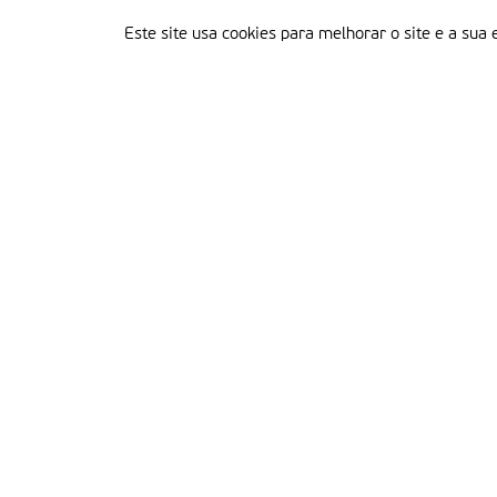
Este site usa cookies para melhorar o site e a sua 
Delegação Portuguesa do Instituto Missionário da Consolata
Morada:
Rua Francisco Marto, 52, Apartado 5
2496-908 FÁTIMA
Tel.:
249 539 430 / 249 539 460
Emails.:
redacao@fatimamissionaria.pt /
assinaturas@fatimamissionaria.pt