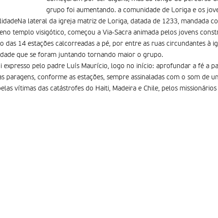
grupo foi aumentando. a comunidade de Loriga e os jove
alidadeNa lateral da igreja matriz de Loriga, datada de 1233, mandada co
no templo visigótico, começou a Via-Sacra animada pelos jovens const
go das 14 estações calcorreadas a pé, por entre as ruas circundantes à ig
dade que se foram juntando tornando maior o grupo.
expresso pelo padre Luís Maurício, logo no início: aprofundar a fé a pa
ias paragens, conforme as estações, sempre assinaladas com o som de um
las vítimas das catástrofes do Haiti, Madeira e Chile, pelos missionário