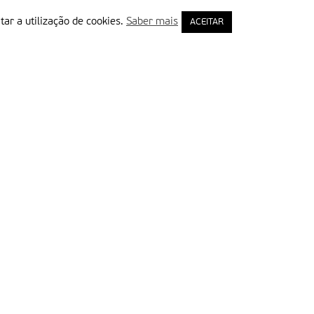
tar a utilização de cookies.
Saber mais
ACEITAR
rimeiro Nome
ail
Leia e aceite a Política de Privacidade