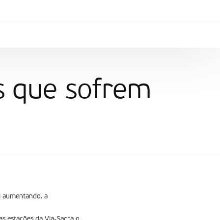
os que sofrem
i aumentando. a
s estações da Via-Sacra o