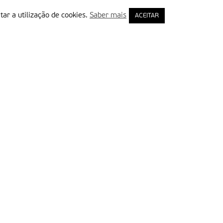
tar a utilização de cookies.
Saber mais
ACEITAR
rimeiro Nome
ail
Leia e aceite a Política de Privacidade