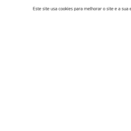
Este site usa cookies para melhorar o site e a sua 
Delegação Portuguesa do Instituto Missionário da Consolata
Morada:
Rua Francisco Marto, 52, Apartado 5
2496-908 FÁTIMA
Tel.:
249 539 430 / 249 539 460
Emails.:
redacao@fatimamissionaria.pt /
assinaturas@fatimamissionaria.pt