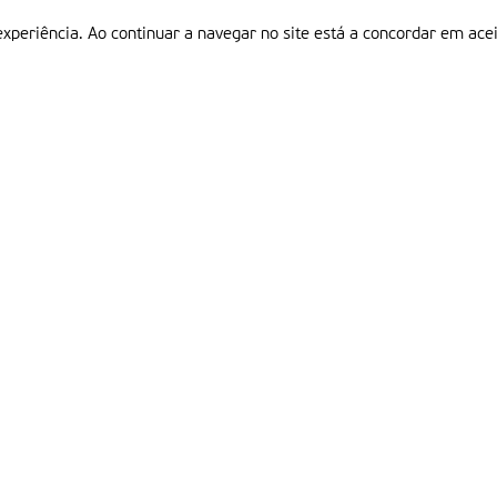
experiência. Ao continuar a navegar no site está a concordar em acei
Informações
P
QUEM SOMOS
ESTATUTO EDITORIAL
Em
FICHA TÉCNICA
LINKS
POLÍTICA DE PRIVACIDADE
CONTACTOS