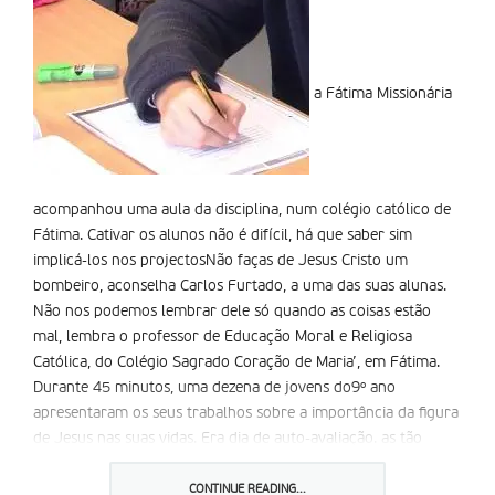
a Fátima Missionária
acompanhou uma aula da disciplina, num colégio católico de
Fátima. Cativar os alunos não é difícil, há que saber sim
implicá-los nos projectosNão faças de Jesus Cristo um
bombeiro, aconselha Carlos Furtado, a uma das suas alunas.
Não nos podemos lembrar dele só quando as coisas estão
mal, lembra o professor de Educação Moral e Religiosa
Católica, do Colégio Sagrado Coração de Maria’, em Fátima.
Durante 45 minutos, uma dezena de jovens do9º ano
apresentaram os seus trabalhos sobre a importância da figura
de Jesus nas suas vidas. Era dia de auto-avaliação. as tão
desejadas férias da Páscoa estão à porta, pondo fim a mais um
trimestre de aulas.
CONTINUE READING...