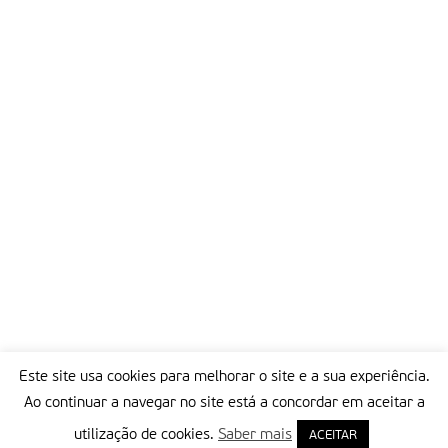
educativa, aos pais, entre outros que queiram aceder aos
trabalhos que os alunos fazem, explica.
Quanto às incompreensões ou discórdias que por vezes
surgem, resolvem-se com o diálogo. Nós aqui debatemos
muita coisa, em particular os valores cristãos. Penteados,
vestuário, linguagem, até os próprios namoros são objecto de
debate nas aulas de Educação Moral e Religiosa Católica. Se
nós tivermos esta abertura de diálogo, eles acabam por
perceber que tudo o que fazem pode ser valorizado com a
ajuda dos adultos, constata Carlos Furtado. O que não
podemos deixar acontecer é que percam o gosto por serem
cristãos.
Partilhar isto:
Este site usa cookies para melhorar o site e a sua experiência.
Ao continuar a navegar no site está a concordar em aceitar a
utilização de cookies.
Saber mais
ACEITAR