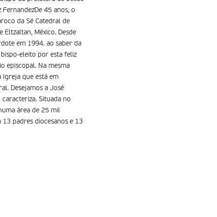
ez FernandezDe 45 anos, o
ároco da Sé Catedral de
 Eltzaltan, México. Desde
rdote em 1994. ao saber da
bispo-eleito por esta feliz
rio episcopal. Na mesma
a Igreja que está em
ral. Desejamos a José
caracteriza. Situada no
 numa área de 25 mil
m 13 padres diocesanos e 13