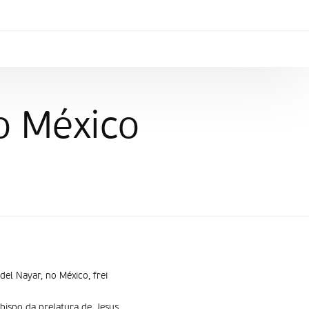
o México
el Nayar, no México, frei
bispo da prelatura de Jesus