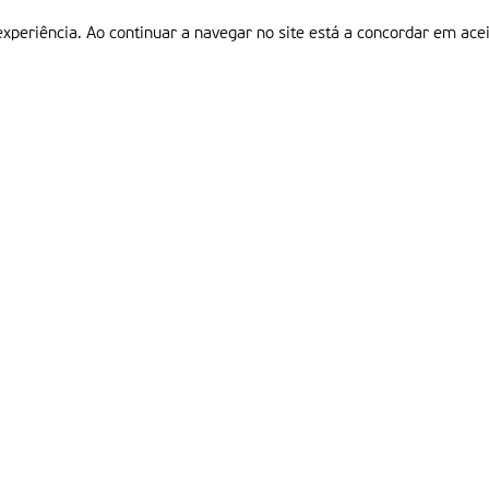
experiência. Ao continuar a navegar no site está a concordar em acei
Informações
P
QUEM SOMOS
ESTATUTO EDITORIAL
Em
FICHA TÉCNICA
LINKS
POLÍTICA DE PRIVACIDADE
CONTACTOS