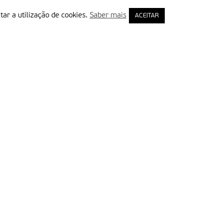
tar a utilização de cookies.
Saber mais
ACEITAR
rimeiro Nome
ail
Leia e aceite a Política de Privacidade