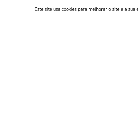
Este site usa cookies para melhorar o site e a sua 
Delegação Portuguesa do Instituto Missionário da Consolata
Morada:
Rua Francisco Marto, 52, Apartado 5
2496-908 FÁTIMA
Tel.:
249 539 430 / 249 539 460
Emails.:
redacao@fatimamissionaria.pt /
assinaturas@fatimamissionaria.pt