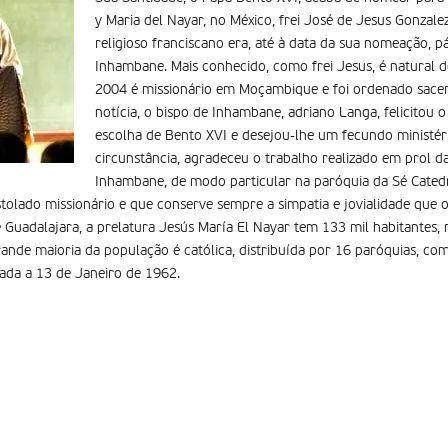
y Maria del Nayar, no México, frei José de Jesus Gonzal
religioso franciscano era, até à data da sua nomeação, p
Inhambane. Mais conhecido, como frei Jesus, é natural de
2004 é missionário em Moçambique e foi ordenado sace
notícia, o bispo de Inhambane, adriano Langa, felicitou o 
escolha de Bento XVI e desejou-lhe um fecundo ministé
circunstância, agradeceu o trabalho realizado em prol d
Inhambane, de modo particular na paróquia da Sé Cated
lado missionário e que conserve sempre a simpatia e jovialidade que o 
e Guadalajara, a prelatura Jesús María El Nayar tem 133 mil habitantes,
ande maioria da população é católica, distribuída por 16 paróquias, co
riada a 13 de Janeiro de 1962.