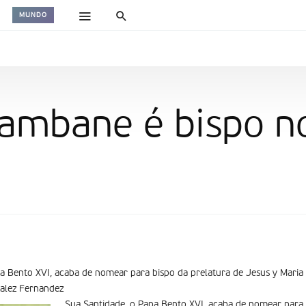
MUNDO
hambane é bispo n
a Bento XVI, acaba de nomear para bispo da prelatura de Jesus y Maria d
alez Fernandez
Sua Santidade, o Papa Bento XVI, acaba de nomear para 