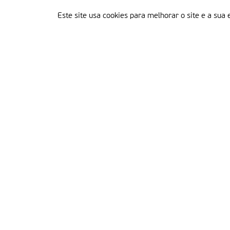
Este site usa cookies para melhorar o site e a sua 
Delegação Portuguesa do Instituto Missionário da Consolata
Morada:
Rua Francisco Marto, 52, Apartado 5
2496-908 FÁTIMA
Tel.:
249 539 430 / 249 539 460
Emails.:
redacao@fatimamissionaria.pt /
assinaturas@fatimamissionaria.pt