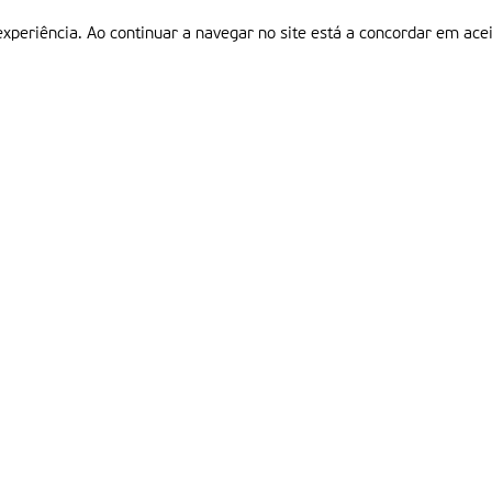
experiência. Ao continuar a navegar no site está a concordar em acei
Informações
P
QUEM SOMOS
ESTATUTO EDITORIAL
Em
FICHA TÉCNICA
LINKS
POLÍTICA DE PRIVACIDADE
CONTACTOS