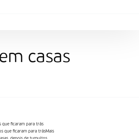
rem casas
 que ficaram para trás
s que ficaram para trásMais
asas, depois de tumultos