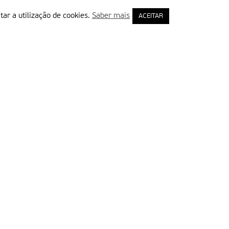
tar a utilização de cookies.
Saber mais
ACEITAR
rimeiro Nome
ail
Leia e aceite a Política de Privacidade