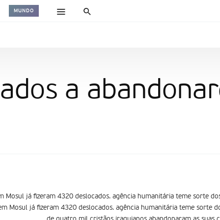
MUNDO
igados a abandona
 Mosul já fizeram 4320 deslocados. agência humanitária teme sorte dos
em Mosul já fizeram 4320 deslocados. agência humanitária teme sorte do
de quatro mil cristãos iraquianos abandonaram as suas c