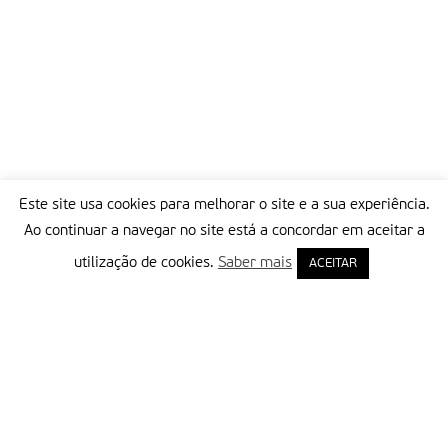
Este site usa cookies para melhorar o site e a sua experiência.
Ao continuar a navegar no site está a concordar em aceitar a
utilização de cookies.
Saber mais
ACEITAR
Delegação Portuguesa do Instituto Missionário da Consolata
Morada:
Rua Francisco Marto, 52, Apartado 5
2496-908 FÁTIMA