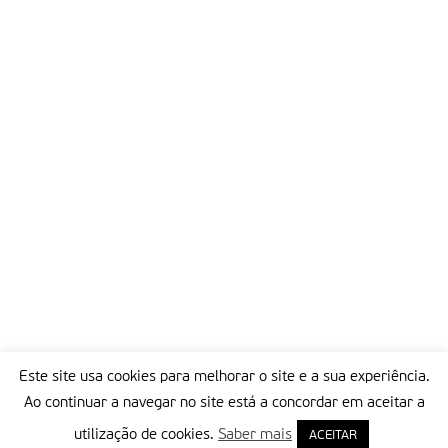
aflorados e estimulados. É hora de reavivar, aprofundar e
esclarecer a fé cristã, tão profundamente arreigada na alma e
na cultura do nosso povo madeirense, sentindo que não
caminhamos sós, pois estamos seguros da presença de Jesus
e da protecção maternal de Maria, de tão grande devoção
entre nós, realçou.
Partilhar isto:
Este site usa cookies para melhorar o site e a sua experiência.
Ao continuar a navegar no site está a concordar em aceitar a
utilização de cookies.
Saber mais
ACEITAR