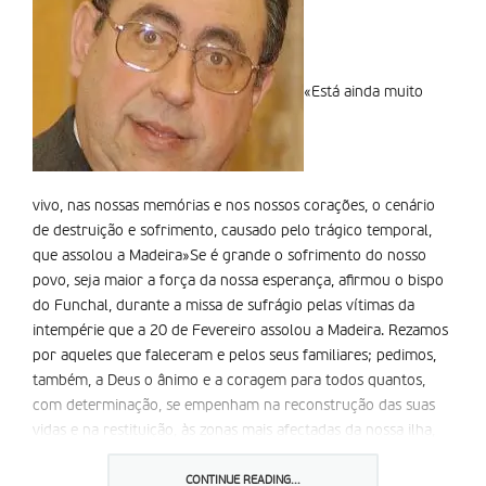
«Está ainda muito
vivo, nas nossas memórias e nos nossos corações, o cenário
de destruição e sofrimento, causado pelo trágico temporal,
que assolou a Madeira»Se é grande o sofrimento do nosso
povo, seja maior a força da nossa esperança, afirmou o bispo
do Funchal, durante a missa de sufrágio pelas vítimas da
intempérie que a 20 de Fevereiro assolou a Madeira. Rezamos
por aqueles que faleceram e pelos seus familiares; pedimos,
também, a Deus o ânimo e a coragem para todos quantos,
com determinação, se empenham na reconstrução das suas
vidas e na restituição, às zonas mais afectadas da nossa ilha,
disse antónio Carrilho aos fiéis.
O prelado referiu-se à onda extraordinária de comunhão e
CONTINUE READING...