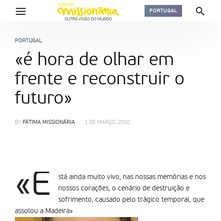
PORTUGAL
PORTUGAL
«é hora de olhar em
frente e reconstruir o
futuro»
BY
FÁTIMA MISSIONÁRIA
1 DE MARÇO, 2010
«E
stá ainda muito vivo, nas nossas memórias e nos
nossos corações, o cenário de destruição e
sofrimento, causado pelo trágico temporal, que
assolou a Madeira»