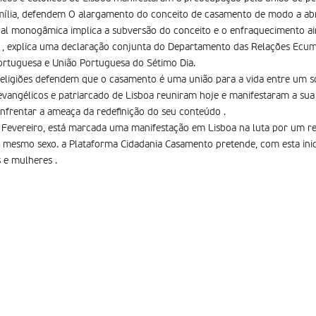
mília, defendem O alargamento do conceito de casamento de modo a abr
ual monogâmica implica a subversão do conceito e o enfraquecimento ai
a , explica uma declaração conjunta do Departamento das Relações Ecum
Portuguesa e União Portuguesa do Sétimo Dia.
 religiões defendem que o casamento é uma união para a vida entre um
, evangélicos e patriarcado de Lisboa reuniram hoje e manifestaram a s
enfrentar a ameaça da redefinição do seu conteúdo .
Fevereiro, está marcada uma manifestação em Lisboa na luta por um re
mesmo sexo. a Plataforma Cidadania Casamento pretende, com esta inicia
e mulheres .