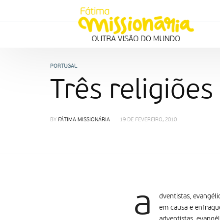
PORTUGAL
Três religiõe
BY
FÁTIMA MISSIONÁRIA
19 DE FEVEREIRO, 2010
a
dventistas, evangél
em causa e enfraqu
adventistas, evangé