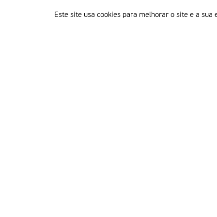
Este site usa cookies para melhorar o site e a sua 
Delegação Portuguesa do Instituto Missionário da Consolata
Morada:
Rua Francisco Marto, 52, Apartado 5
2496-908 FÁTIMA
Tel.:
249 539 430 / 249 539 460
Emails.:
redacao@fatimamissionaria.pt /
assinaturas@fatimamissionaria.pt