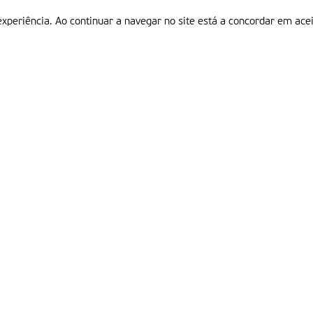
experiência. Ao continuar a navegar no site está a concordar em acei
Informações
P
QUEM SOMOS
ESTATUTO EDITORIAL
Em
FICHA TÉCNICA
LINKS
POLÍTICA DE PRIVACIDADE
CONTACTOS