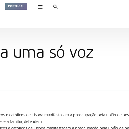
PORTUGAL
s a uma só voz
icos e católicos de Lisboa manifestaram a preocupação pela união de p
ece a família, defendem
licos e católicos de Lisboa manifestaram a preocupação pela união de 