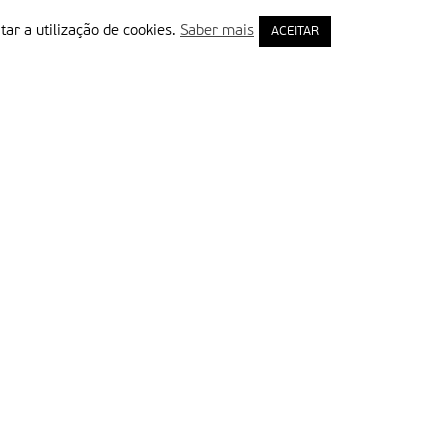
tar a utilização de cookies.
Saber mais
ACEITAR
rimeiro Nome
ail
Leia e aceite a Política de Privacidade