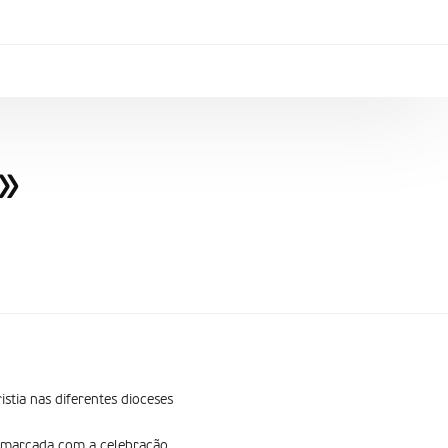
»
tia nas diferentes dioceses
é marcada com a celebração