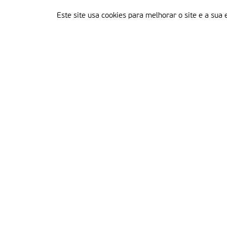
Este site usa cookies para melhorar o site e a sua 
Delegação Portuguesa do Instituto Missionário da Consolata
Morada:
Rua Francisco Marto, 52, Apartado 5
2496-908 FÁTIMA
Tel.:
249 539 430 / 249 539 460
Emails.:
redacao@fatimamissionaria.pt /
assinaturas@fatimamissionaria.pt