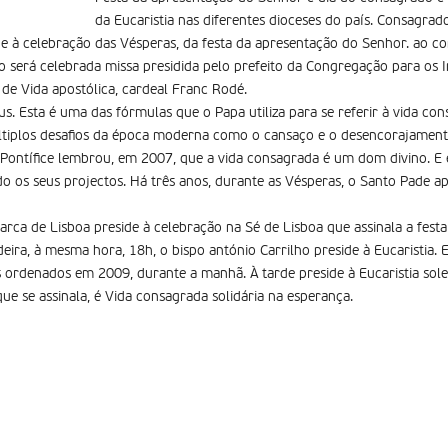
da Eucaristia nas diferentes dioceses do país. Consagra
de à celebração das Vésperas, da festa da apresentação do Senhor. ao co
o será celebrada missa presidida pelo prefeito da Congregação para os I
de Vida apostólica, cardeal Franc Rodé.
s. Esta é uma das fórmulas que o Papa utiliza para se referir à vida co
múltiplos desafios da época moderna como o cansaço e o desencorajamen
 Pontífice lembrou, em 2007, que a vida consagrada é um dom divino. E 
do os seus projectos. Há três anos, durante as Vésperas, o Santo Pade
iarca de Lisboa preside à celebração na Sé de Lisboa que assinala a fes
eira, à mesma hora, 18h, o bispo antónio Carrilho preside à Eucaristia.
 ordenados em 2009, durante a manhã. À tarde preside à Eucaristia sol
ue se assinala, é Vida consagrada solidária na esperança.