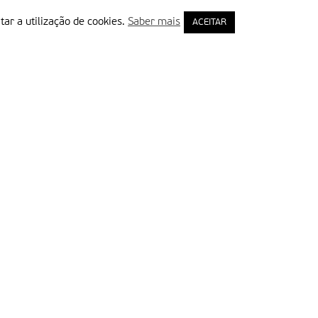
tar a utilização de cookies.
Saber mais
ACEITAR
rimeiro Nome
ail
Leia e aceite a Política de Privacidade