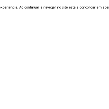
experiência. Ao continuar a navegar no site está a concordar em acei
Informações
P
QUEM SOMOS
ESTATUTO EDITORIAL
Em
FICHA TÉCNICA
LINKS
POLÍTICA DE PRIVACIDADE
CONTACTOS