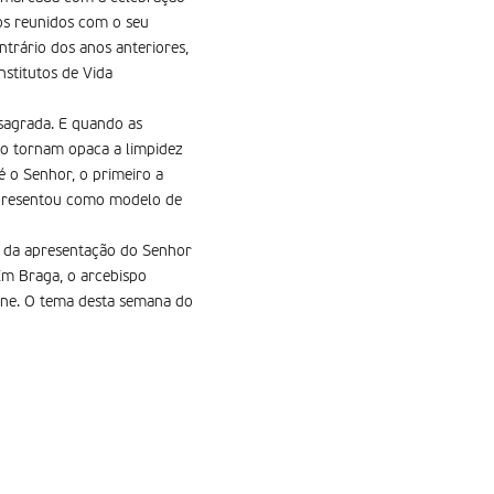
dos reunidos com o seu
ntrário dos anos anteriores,
nstitutos de Vida
nsagrada. E quando as
to tornam opaca a limpidez
é o Senhor, o primeiro a
 apresentou como modelo de
ta da apresentação do Senhor
 Em Braga, o arcebispo
ene. O tema desta semana do