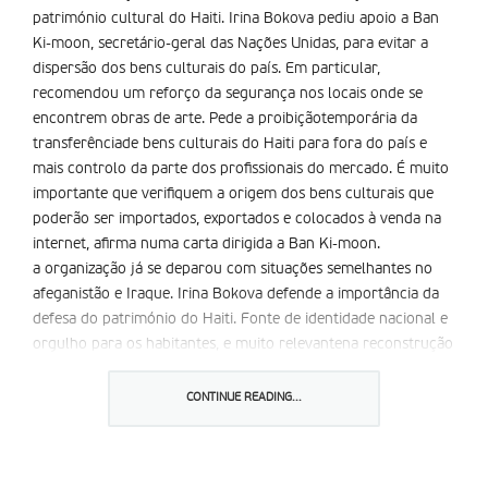
património cultural do Haiti. Irina Bokova pediu apoio a Ban
Ki-moon, secretário-geral das Nações Unidas, para evitar a
dispersão dos bens culturais do país. Em particular,
recomendou um reforço da segurança nos locais onde se
encontrem obras de arte. Pede a proibiçãotemporária da
transferênciade bens culturais do Haiti para fora do país e
mais controlo da parte dos profissionais do mercado. É muito
importante que verifiquem a origem dos bens culturais que
poderão ser importados, exportados e colocados à venda na
internet, afirma numa carta dirigida a Ban Ki-moon.
a organização já se deparou com situações semelhantes no
afeganistão e Iraque. Irina Bokova defende a importância da
defesa do património do Haiti. Fonte de identidade nacional e
orgulho para os habitantes, e muito relevantena reconstrução
do país. É necessário impedir pilhagens entre os destroços de
locais destruídos pelo sismo como o palácio presidencial e a
CONTINUE READING...
catedral de Port-au-Prince. a cidade colonial de Jacmel,
afectada pelo terramoto, era uma das propostas da UNESCO
para a lista do património Mundial. O único bem inscrito, o