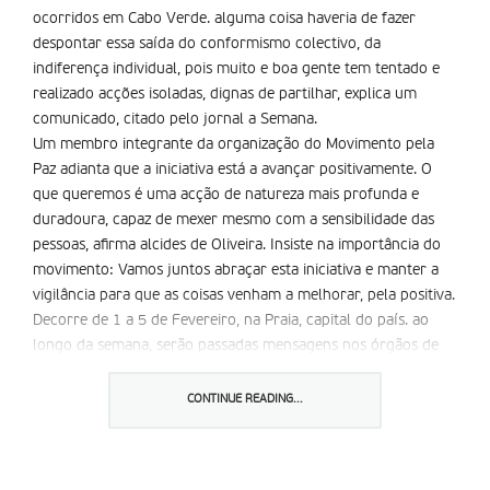
ocorridos em Cabo Verde. alguma coisa haveria de fazer
despontar essa saída do conformismo colectivo, da
indiferença individual, pois muito e boa gente tem tentado e
realizado acções isoladas, dignas de partilhar, explica um
comunicado, citado pelo jornal a Semana.
Um membro integrante da organização do Movimento pela
Paz adianta que a iniciativa está a avançar positivamente. O
que queremos é uma acção de natureza mais profunda e
duradoura, capaz de mexer mesmo com a sensibilidade das
pessoas, afirma alcides de Oliveira. Insiste na importância do
movimento: Vamos juntos abraçar esta iniciativa e manter a
vigilância para que as coisas venham a melhorar, pela positiva.
Decorre de 1 a 5 de Fevereiro, na Praia, capital do país. ao
longo da semana, serão passadas mensagens nos órgãos de
comunicação social. Haverá uma concentração na Pracinha da
Escola Grande, na localidade de Plateau, informa a mesma
CONTINUE READING...
fonte.
Em meados de Janeiro, o primeiro-ministro de Cabo Verde
mostrou-se surpreendido com o elevado nível de violência no