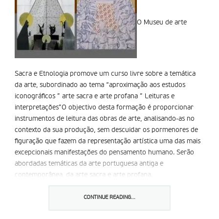
O Museu de arte
Sacra e Etnologia promove um curso livre sobre a temática
da arte, subordinado ao tema “aproximação aos estudos
iconográficos ” arte sacra e arte profana ” Leituras e
interpretações”O objectivo desta formação é proporcionar
instrumentos de leitura das obras de arte, analisando-as no
contexto da sua produção, sem descuidar os pormenores de
figuração que fazem da representação artística uma das mais
excepcionais manifestações do pensamento humano. Serão
abordadas temáticas da arte portuguesa antiga e
contemporânea, da arte sacra e arte profana.
O curso é leccionado por Marco Daniel Duarte, director do
Museu do Santuário de Fátima e está a preparar o
CONTINUE READING...
doutoramento em História da arte sobre o Santuário de