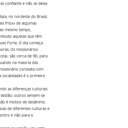
se confiante e não se deixa
aía, no nordeste do Brasil.
is frios» de algumas
s ao mesmo tempo,
bretudo aquelas que têm
ues Forte. O dia começa
oras. Os missionários
otal, são cerca de 90, para
quando na maioria das
missionário constata com
s localidades é o primeiro
ndo as diferenças culturais
ratidão; outros sentem-se
não é motivo de desânimo.
oas de diferentes culturas e
contro e não para o