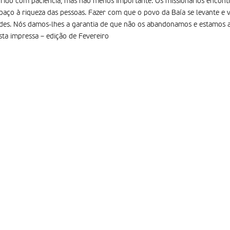
ido com paciência, mas não menos importante. Os missionários encont
aço à riqueza das pessoas. Fazer com que o povo da Baía se levante e 
des. Nós damos-lhes a garantia de que não os abandonamos e estamos al
sta impressa – edição de Fevereiro