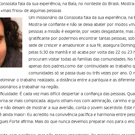
onsolata fala da sua experiência, na Baía, no nordeste do Brasil. Mostra-
«mais frios» de algumas pessoas
Um missionário da Consolata fala da sua experiência, na B
Mostra-se confiante e não se deixa abater por modos «ma
pessoas a missão é exigente, por vezes desgastante, ma
gratificante por podermos encontrar tantas pessoas, so
sede de crescer e amadurecer a sua fé, assegura Doming
pelas 5:30 da manhã e só acaba por volta das 22 ou 23 h
procuram visitar todas as famílias das comunidades. No t
apenas dois padres.como dar continuidade ao trabalho 
comunidades só se passa duas ou três vezes por ano. O 
eliminar o trabalho realizado. a distância entre a paróquia e as diferente
sionários a trabalhar na região.
ficuldade: É cada vez mais difícil despertar a confiança das pessoas. Qua
orna-se mais complicada. alguns olham-nos com admiração, carinho e g
e não deixam de mostrar a sua aversão, conta o jovem sacerdote. Este 
é ainda maior: Eu acredito na convivência pacífica e harmonia entre pess
ingues Forte afirma: Mais do que nunca devemos preparar-nos para o en