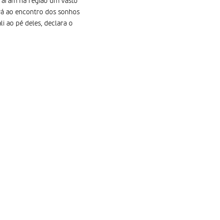
raram na região um vasto
vá ao encontro dos sonhos
i ao pé deles, declara o