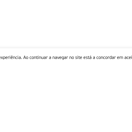
experiência. Ao continuar a navegar no site está a concordar em acei
Informações
P
QUEM SOMOS
ESTATUTO EDITORIAL
Em
FICHA TÉCNICA
LINKS
POLÍTICA DE PRIVACIDADE