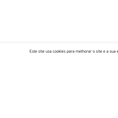
Este site usa cookies para melhorar o site e a sua 
Delegação Portuguesa do Instituto Missionário da Consolata
Morada:
Rua Francisco Marto, 52, Apartado 5
2496-908 FÁTIMA