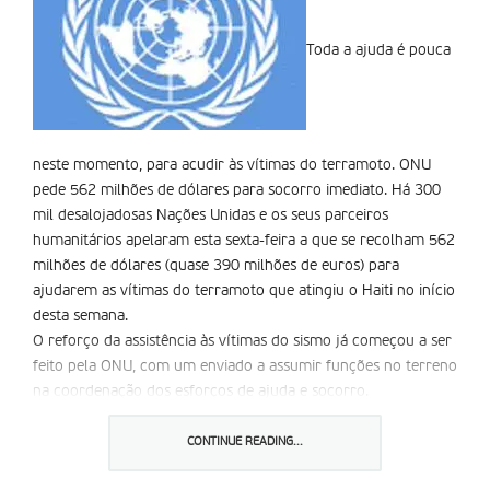
Toda a ajuda é pouca
neste momento, para acudir às vítimas do terramoto. ONU
pede 562 milhões de dólares para socorro imediato. Há 300
mil desalojadosas Nações Unidas e os seus parceiros
humanitários apelaram esta sexta-feira a que se recolham 562
milhões de dólares (quase 390 milhões de euros) para
ajudarem as vítimas do terramoto que atingiu o Haiti no início
desta semana.
O reforço da assistência às vítimas do sismo já começou a ser
feito pela ONU, com um enviado a assumir funções no terreno
na coordenação dos esforços de ajuda e socorro.
O sismo de magnitude 7. 0 que atingiu o Haiti – o país mais
pobre do hemisfério ocidental – na terça-feira terá afectado
CONTINUE READING...
um terço do país de nove milhões de pessoas, segundo