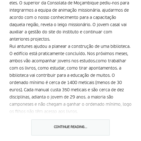
eles. O superior da Consolata de Moçambique pediu-nos para
integrarmos a equipa de animação missionária. ajudarmos de
acordo com o nosso conhecimento para a capacitação
daquela região, revela o leigo missionário. O jovem casal vai
auxiliar a gestão do site do instituto e continuar com
anteriores projectos.
Rui antunes ajudou a planear a construção de uma biblioteca.
O edifício está praticamente concluído. Nos próximos meses,
ambos vão acompanhar jovens nos estudos.como trabalhar
com os livros, como estudar, como tirar apontamentos. a
biblioteca vai contribuir para a educação de muitos. O
ordenado mínimo é cerca de 1400 meticais [menos de 30
euros]. Cada manual custa 350 meticais e são cerca de dez
disciplinas, adianta o jovem de 29 anos. a maioria são
camponeses e não chegam a ganhar o ordenado mínimo, logo
os filhos não têm acesso aos livros.
Diana é licenciada em ensino básico e Rui, licenciado em
design gráfico. Optaram por se manterem muito ligados ao
CONTINUE READING...
sector da educação. Estipulamos os campos de acordo com a
nossa formação, refere a leiga. Optamos pela capacitação das