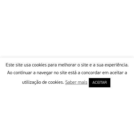
Este site usa cookies para melhorar o site e a sua experiência.
Ao continuar a navegar no site está a concordar em aceitar a
utilização de cookies.
Saber mais
ACEITAR
Delegação Portuguesa do Instituto Missionário da Consolata
Morada:
Rua Francisco Marto, 52, Apartado 5