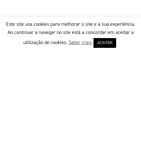
Este site usa cookies para melhorar o site e a sua experiência.
Ao continuar a navegar no site está a concordar em aceitar a
utilização de cookies.
Saber mais
ACEITAR
Delegação Portuguesa do Instituto Missionário da Consolata
Morada:
Rua Francisco Marto, 52, Apartado 5
2496-908 FÁTIMA
Tel.:
249 539 430 / 249 539 460
Emails.:
redacao@fatimamissionaria.pt /
assinaturas@fatimamissionaria.pt