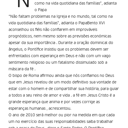
“N
como na vida quotidiana das famílias”, adianta
o Papa
“Não faltam problemas na Igreja e no mundo, tal como na
vida quotidiana das famílias”, adianta o PapaBento XVI
aconselhou os fiéis não confiarem em improváveis
prognósticos, nem mesmo sobre as previsões económicas
apesar da sua importância . Durante a oração dominical do
ângelus, o Pontífice insistiu que os problemas devem ser
enfrentados com esperança em Deus e não com um vago
sentimento religioso ou um fatalismo dissimulado sob a
máscara da fé .
O bispo de Roma afirmou ainda que nós confiamos no Deus
que em Jesus revelou de um modo definitivo sua vontade de
estar com o homem e de compartilhar sua história, para guiar
a todos a seu reino de amor e vida . a fé em Jesus Cristo é a
grande esperança que anima e por vezes corrige as
esperanças humanas , acrescentou.
O ano de 2010 será melhor ou pior na medida em que cada
um no exercício das suas responsabilidades saiba trabalhar