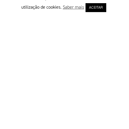
utilização de cookies.
Saber mais
ACEITAR
Delegação Portuguesa do Instituto Missionário da Consolata
Morada:
Rua Francisco Marto, 52, Apartado 5
2496-908 FÁTIMA
Tel.:
249 539 430 / 249 539 460
Emails.:
redacao@fatimamissionaria.pt /
assinaturas@fatimamissionaria.pt
Informações
Primeiro Nome