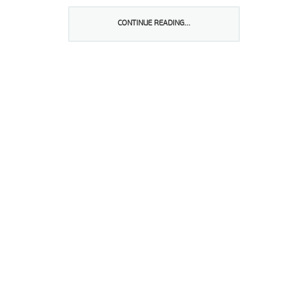
princípio de que só homens justos podem promover a justiça.
CONTINUE READING...
Partilhar isto: