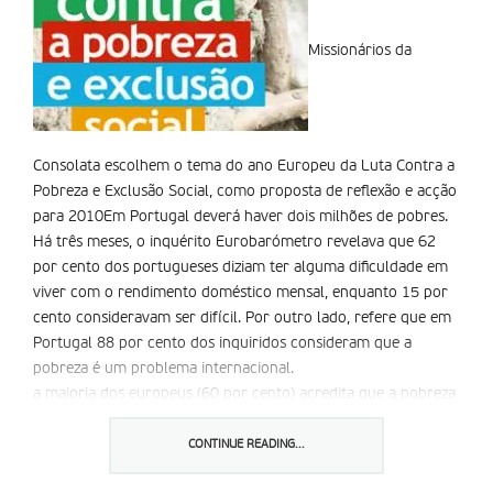
Missionários da
Consolata escolhem o tema do ano Europeu da Luta Contra a
Pobreza e Exclusão Social, como proposta de reflexão e acção
para 2010Em Portugal deverá haver dois milhões de pobres.
Há três meses, o inquérito Eurobarómetro revelava que 62
por cento dos portugueses diziam ter alguma dificuldade em
viver com o rendimento doméstico mensal, enquanto 15 por
cento consideravam ser difícil. Por outro lado, refere que em
Portugal 88 por cento dos inquiridos consideram que a
pobreza é um problema internacional.
a maioria dos europeus (60 por cento) acredita que a pobreza
afecta o acesso ao ensino básico de qualidade e 54 por cento
pensam que a capacidade de manter uma rede de amigos e
CONTINUE READING...
conhecidos é limitada. Em média, nove em cada dez (89 por