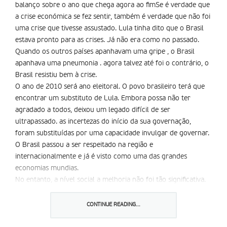
balanço sobre o ano que chega agora ao fimSe é verdade que
a crise económica se fez sentir, também é verdade que não foi
uma crise que tivesse assustado. Lula tinha dito que o Brasil
estava pronto para as crises. Já não era como no passado.
Quando os outros países apanhavam uma gripe , o Brasil
apanhava uma pneumonia . agora talvez até foi o contrário, o
Brasil resistiu bem à crise.
O ano de 2010 será ano eleitoral. O povo brasileiro terá que
encontrar um substituto de Lula. Embora possa não ter
agradado a todos, deixou um legado difícil de ser
ultrapassado. as incertezas do início da sua governação,
foram substituídas por uma capacidade invulgar de governar.
O Brasil passou a ser respeitado na região e
internacionalmente e já é visto como uma das grandes
economias mundias.
No entanto, a nível social a melhoria não foi tão significativa.
Os programas sociais , como a Bolsa Família , trouxeram
melhorias para os mais pobres, mas não trouxeram soluções
CONTINUE READING...
de fundo. Foi dado muito peixe, mas poucas canas de pescar.
Neste campo, continua a ser necessário avançar muito mais,