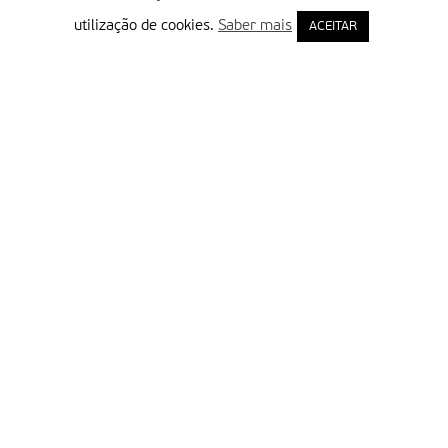
utilização de cookies.
Saber mais
ACEITAR
Delegação Portuguesa do Instituto Missionário da Consolata
Morada:
Rua Francisco Marto, 52, Apartado 5
2496-908 FÁTIMA
Tel.:
249 539 430 / 249 539 460
Emails.:
redacao@fatimamissionaria.pt /
assinaturas@fatimamissionaria.pt
Informações
Primeiro Nome