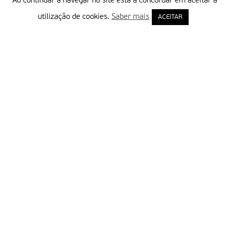
Ao continuar a navegar no site está a concordar em aceitar a
utilização de cookies.
Saber mais
ACEITAR
Delegação Portuguesa do Instituto Missionário da Consolata
Morada:
Rua Francisco Marto, 52, Apartado 5
2496-908 FÁTIMA
Tel.:
249 539 430 / 249 539 460
Emails.:
redacao@fatimamissionaria.pt /
assinaturas@fatimamissionaria.pt
Informações
Primeiro Nome