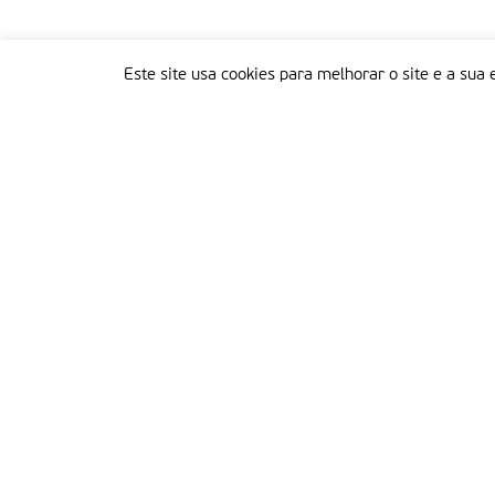
Este site usa cookies para melhorar o site e a sua 
Delegação Portuguesa do Instituto Missionário da Consolata
Morada:
Rua Francisco Marto, 52, Apartado 5
2496-908 FÁTIMA
Tel.:
249 539 430 / 249 539 460
Emails.:
redacao@fatimamissionaria.pt /
assinaturas@fatimamissionaria.pt