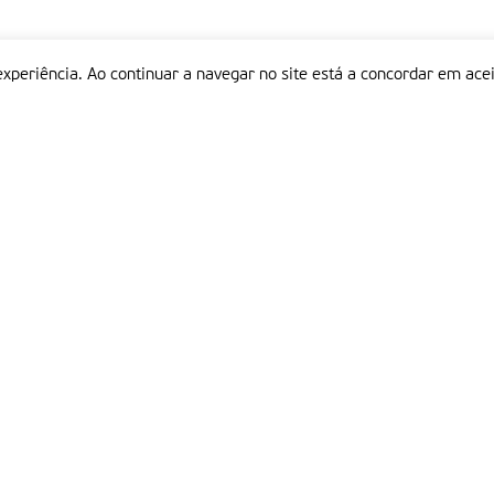
experiência. Ao continuar a navegar no site está a concordar em acei
Informações
P
QUEM SOMOS
ESTATUTO EDITORIAL
Em
FICHA TÉCNICA
LINKS
POLÍTICA DE PRIVACIDADE
CONTACTOS