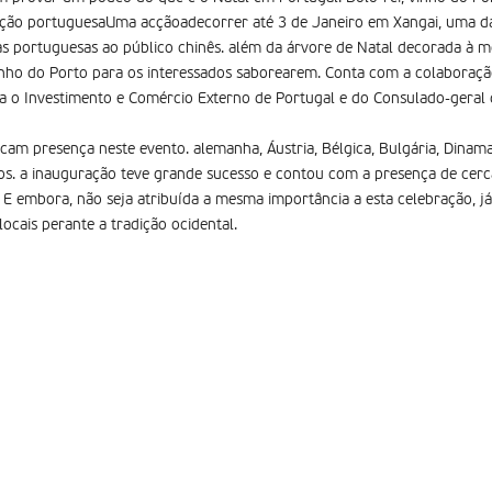
ão portuguesaUma acçãoadecorrer até 3 de Janeiro em Xangai, uma das
ias portuguesas ao público chinês. além da árvore de Natal decorada à 
 vinho do Porto para os interessados saborearem. Conta com a colaboraç
a o Investimento e Comércio Externo de Portugal e do Consulado-geral d
am presença neste evento. alemanha, Áustria, Bélgica, Bulgária, Dinamarc
os. a inauguração teve grande sucesso e contou com a presença de cerc
. E embora, não seja atribuída a mesma importância a esta celebração, já
ocais perante a tradição ocidental.