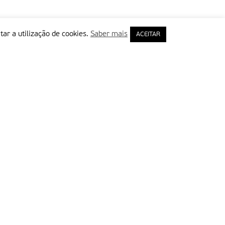
tar a utilização de cookies.
Saber mais
ACEITAR
rimeiro Nome
ail
Leia e aceite a Política de Privacidade