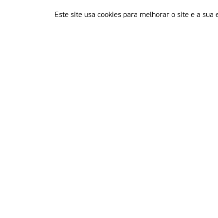
Este site usa cookies para melhorar o site e a sua 
Delegação Portuguesa do Instituto Missionário da Consolata
Morada:
Rua Francisco Marto, 52, Apartado 5
2496-908 FÁTIMA
Tel.:
249 539 430 / 249 539 460
Emails.:
redacao@fatimamissionaria.pt /
assinaturas@fatimamissionaria.pt