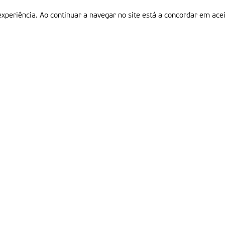
experiência. Ao continuar a navegar no site está a concordar em acei
Informações
P
QUEM SOMOS
ESTATUTO EDITORIAL
Em
FICHA TÉCNICA
LINKS
POLÍTICA DE PRIVACIDADE
CONTACTOS