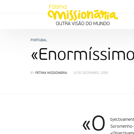
PORTUGAL
«Enormí­ssimo
BY
FÁTIMA MISSIONÁRIA
19 DE DEZEMBRO, 2009
«O
bjectivament
Soromenho-
«Objectivame